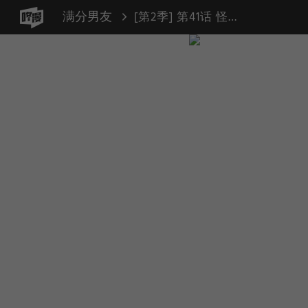
满分男友
[第2季] 第41话 怪物（1）