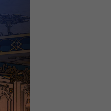
注
浪
空
制