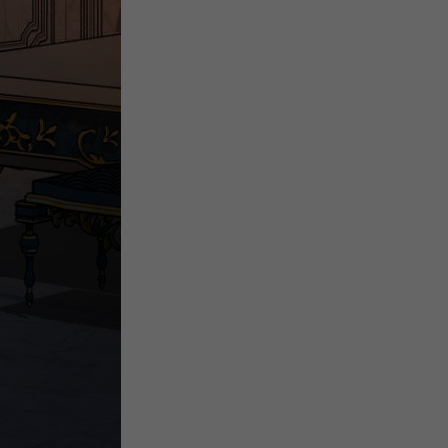
微
间
URL