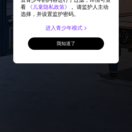
宜青少年的内容进行了过滤，详情可查
看
《儿童隐私政策》
。请监护人主动
选择，并设置监护密码。
进入青少年模式
我知道了