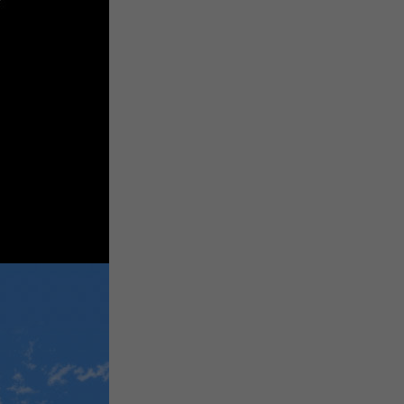
关
新
QQ
复