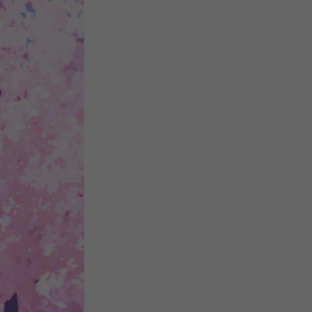
注
浪
空
制