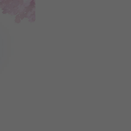
微
间
URL