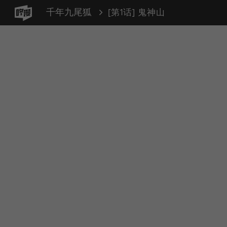
千年九尾狐
[第1话] 鬼神山