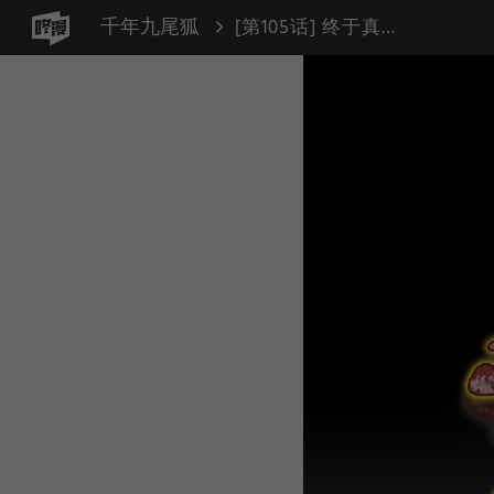
千年九尾狐
[第105话] 终于真相大白（1）