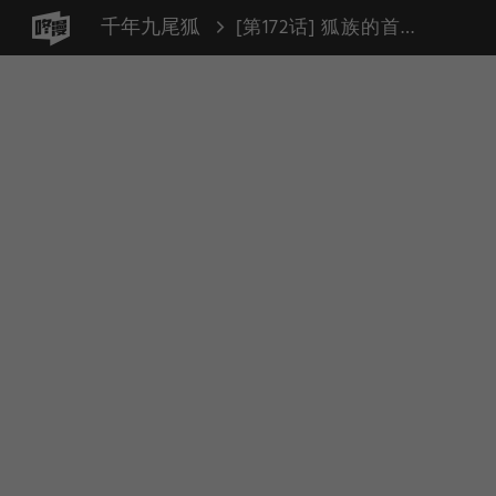
千年九尾狐
[第172话] 狐族的首长