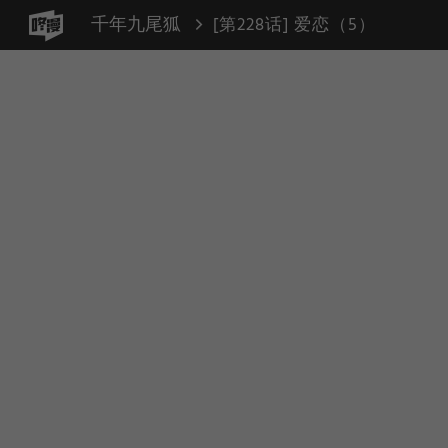
千年九尾狐
[第228话] 爱恋（5）