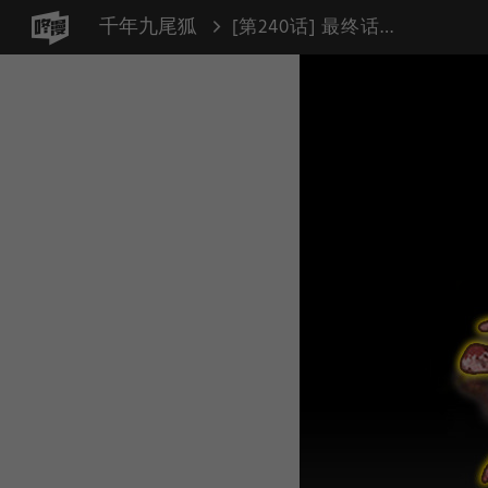
千年九尾狐
[第240话] 最终话（1）