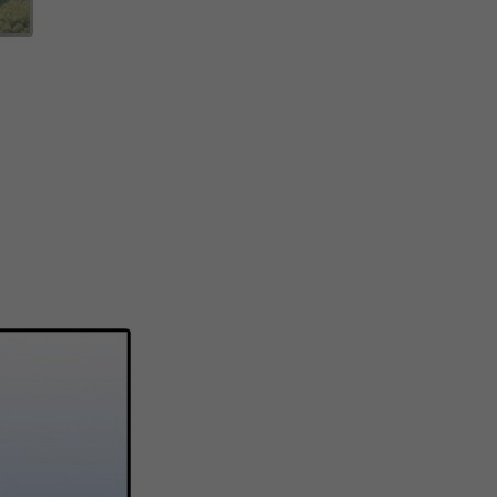
注
浪
空
制