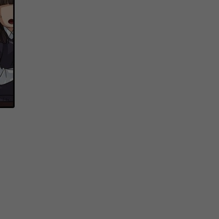
微
间
URL