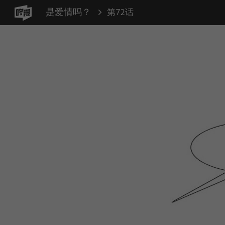
是爱情吗？
第72话