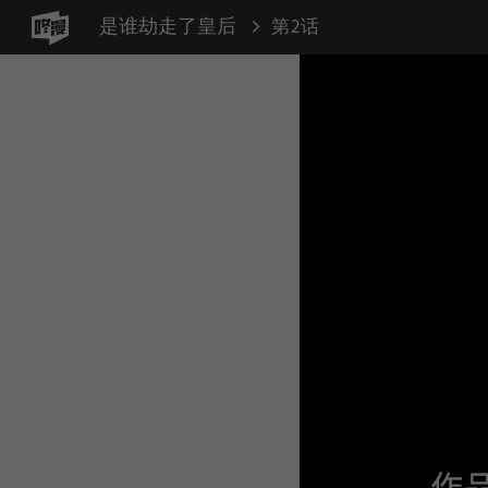
是谁劫走了皇后
第2话