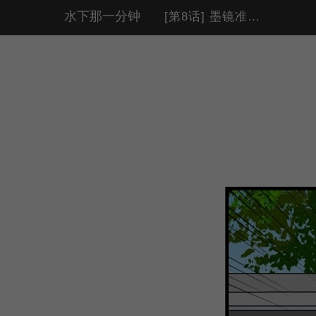
水下那一分钟
[第8话] 墨镜准备！