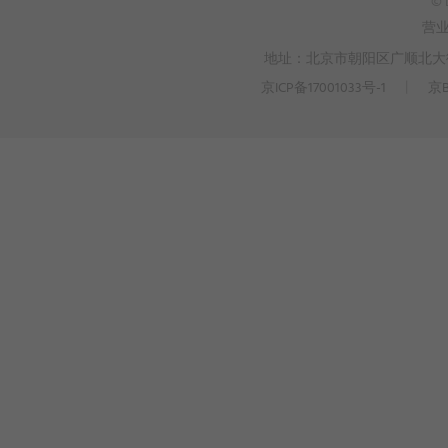
© 
营
地址：北京市朝阳区广顺北大街3
京ICP备17001033号-1
丨
京B
>
WEBTO