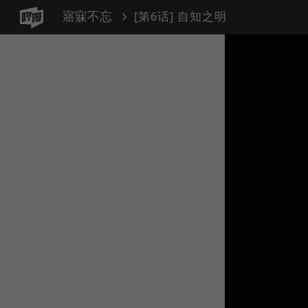
寤寐不忘
[第6话] 自知之明