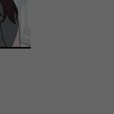
注
浪
空
制