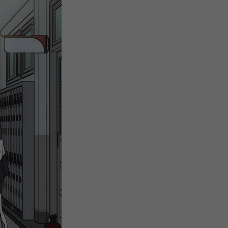
微
间
URL