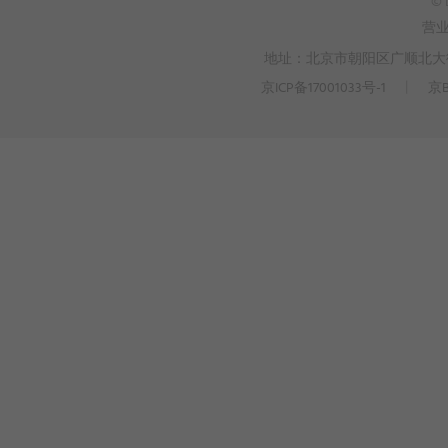
© 
营
地址：北京市朝阳区广顺北大街3
京ICP备17001033号-1
丨
京B
>
WEBTO