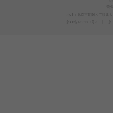
© 
营
地址：北京市朝阳区广顺北大街3
京ICP备17001033号-1
丨
京B
>
WEBTO