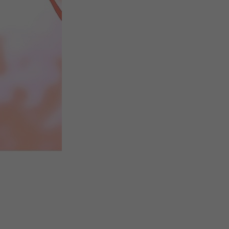
注
浪
空
制