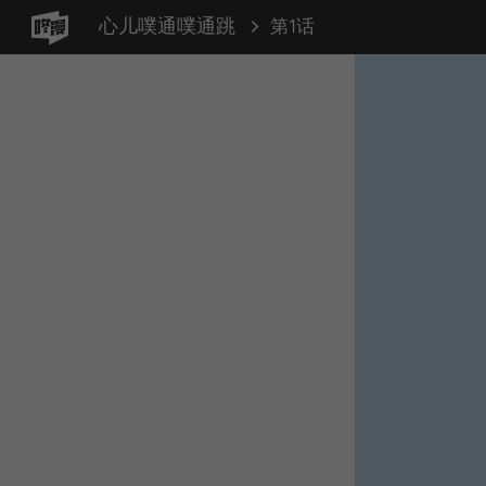
心儿噗通噗通跳
第1话