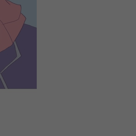
关
新
QQ
复