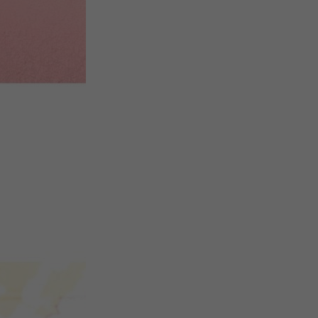
微
间
URL