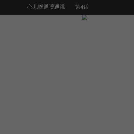
心儿噗通噗通跳
第4话