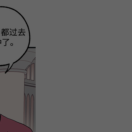
微
间
URL