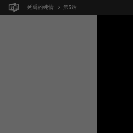
延禹的纯情
第5话