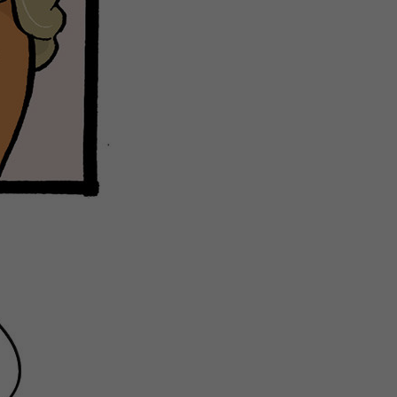
微
间
URL