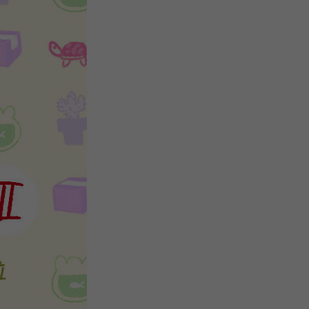
关
新
QQ
复