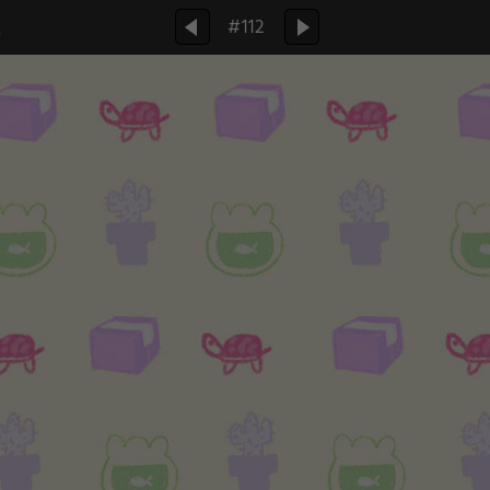
啦
#112