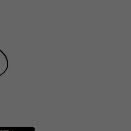
注
浪
空
制