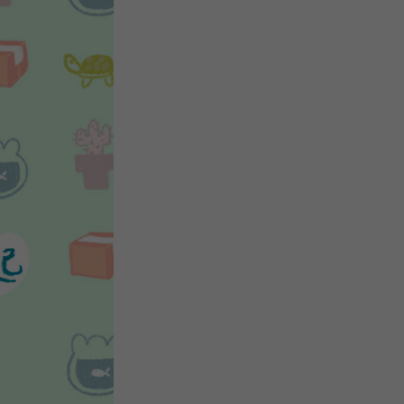
关
新
QQ
复