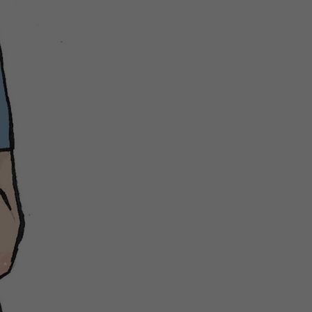
微
间
URL