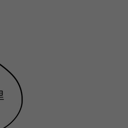
注
浪
空
制