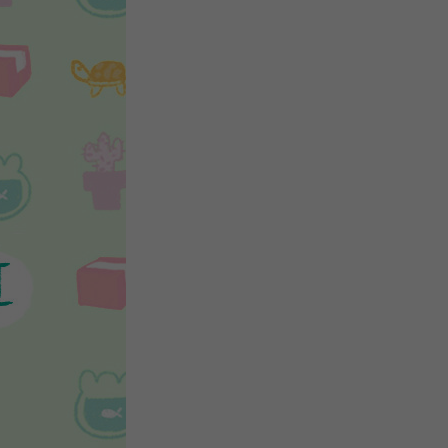
关
新
QQ
复