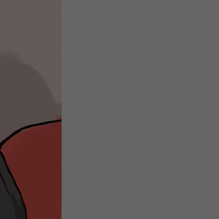
微
间
URL