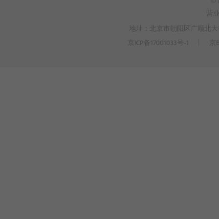
© 
营
地址：北京市朝阳区广顺北大街3
京ICP备17001033号-1
丨
京B
>
WEBTO