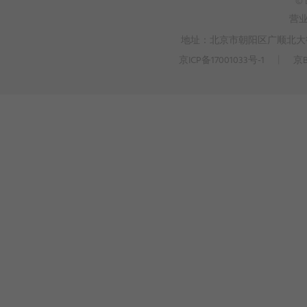
© 
营
地址：北京市朝阳区广顺北大街3
京ICP备17001033号-1
丨
京B
>
WEBTO