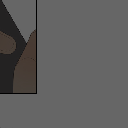
注
浪
空
制