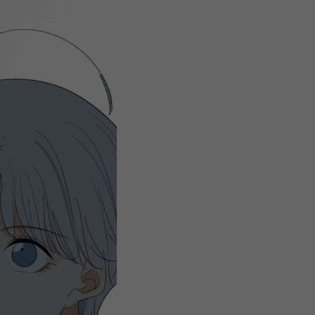
微
间
URL