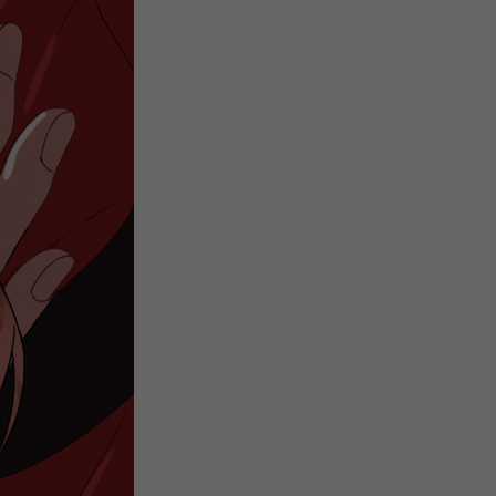
注
浪
空
制