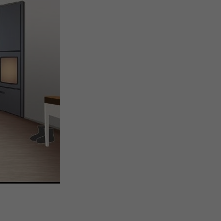
微
间
URL