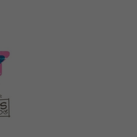
注
浪
空
制