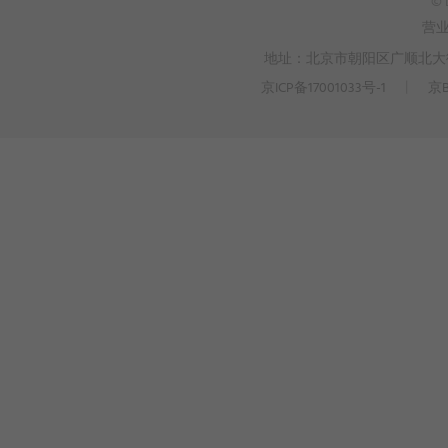
© 
营
地址：北京市朝阳区广顺北大街3
京ICP备17001033号-1
丨
京B
>
WEBTO