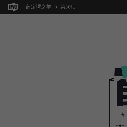
薛定谔之羊
第30话