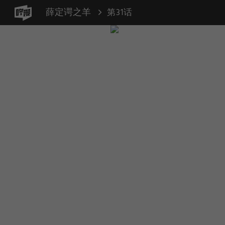
薛定谔之羊
第31话