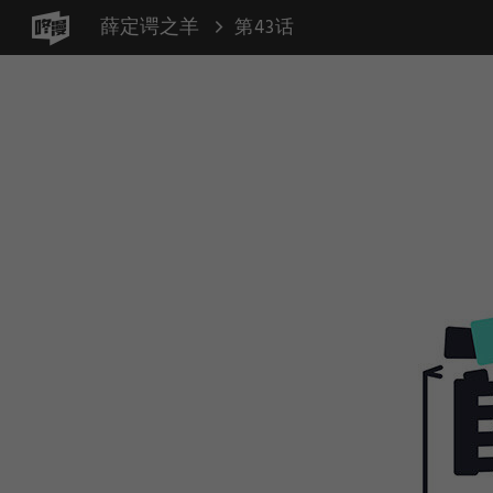
薛定谔之羊
第43话