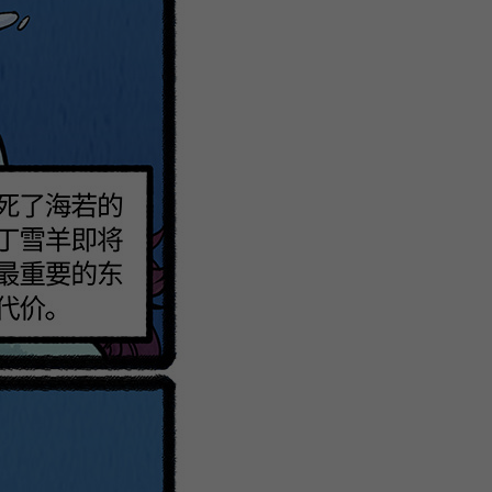
注
浪
空
制