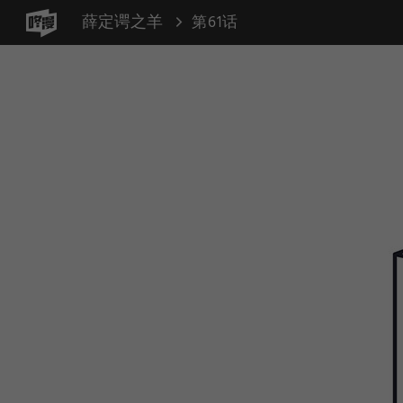
薛定谔之羊
第61话