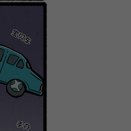
微
间
URL