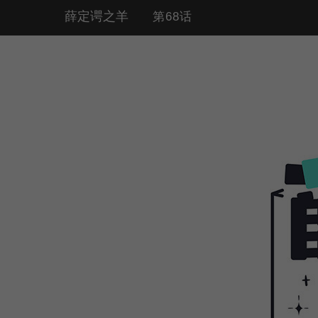
薛定谔之羊
第68话