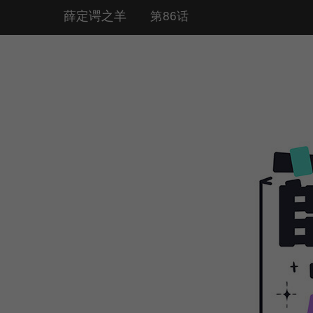
薛定谔之羊
第86话