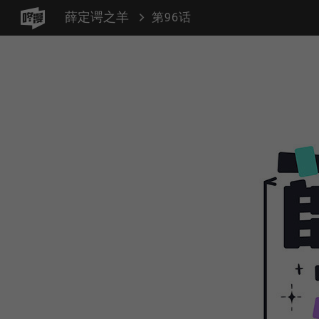
薛定谔之羊
第96话