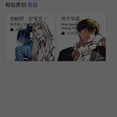
相似类别
悬疑
觉醒吧，铲屎官！
痞子学霸
孙齐皓 / ZHENA
Shin Hyungwuk / Ryu
Seung Yeon
2626万
2128万