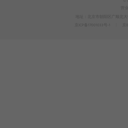
© 
营
地址：北京市朝阳区广顺北大街3
京ICP备17001033号-1
丨
京B
>
WEBTO