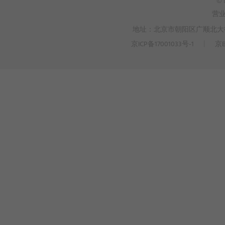
© 
营
地址：北京市朝阳区广顺北大街3
京ICP备17001033号-1
丨
京B
>
WEBTO