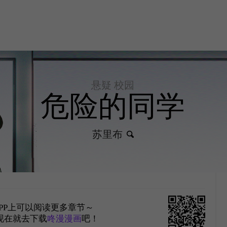
悬疑 校园
危险的同学
苏里布
PP上可以阅读更多章节～
现在就去下载
咚漫漫画
吧！