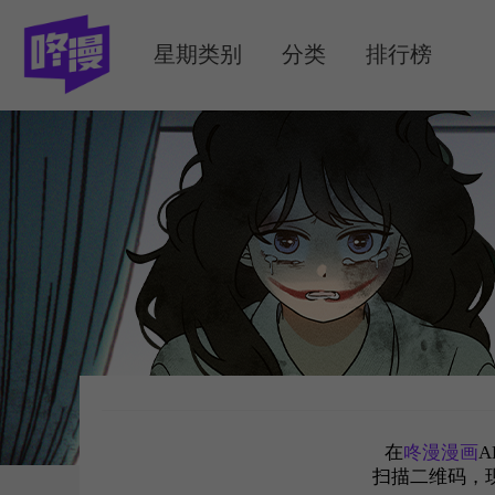
MENU
星期类别
分类
排行榜
在
咚漫漫画
A
扫描二维码，