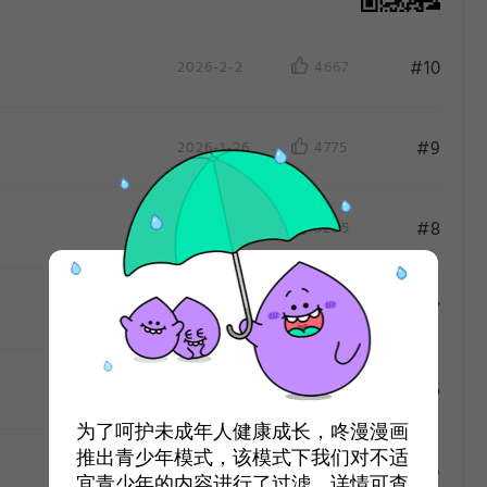
#10
2026-2-2
4667
#9
2026-1-26
4775
#8
2026-1-19
5285
#7
2026-1-12
5493
作
#6
2026-1-5
5943
为了呵护未成年人健康成长，咚漫漫画
推出青少年模式，该模式下我们对不适
#5
2025-12-29
5735
宜青少年的内容进行了过滤，详情可查