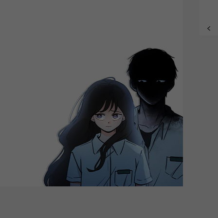
grade