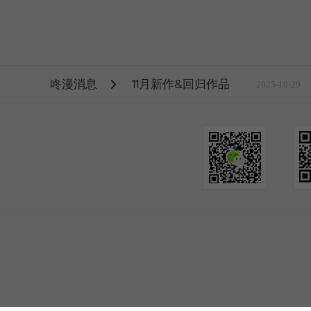
咚漫消息
11月新作&回归作品
2025-10-29
BGM
BGM