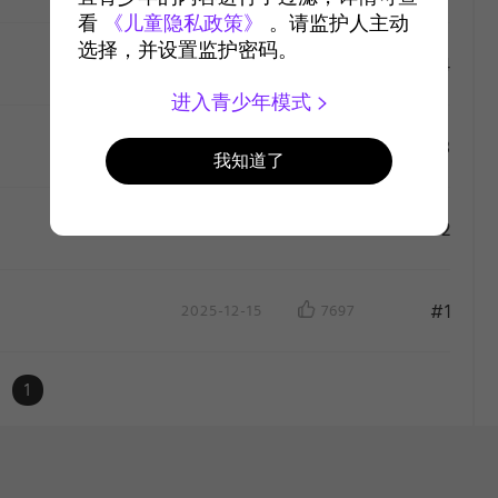
看
《儿童隐私政策》
。请监护人主动
选择，并设置监护密码。
#4
2025-12-22
6612
进入青少年模式
like
#3
2025-12-15
8289
我知道了
like
#2
2025-12-15
7815
like
#1
2025-12-15
7697
like
1
like