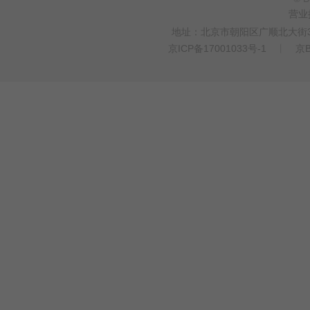
营业
地址：北京市朝阳区广顺北大街33
京ICP备17001033号-1
丨
京B
>
WEBTO