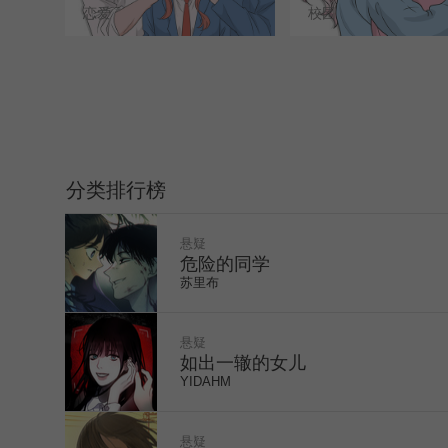
恋爱
校园
WEBTOON
分类排行榜
悬疑
危险的同学
苏里布
悬疑
如出一辙的女儿
YIDAHM
like
like
悬疑