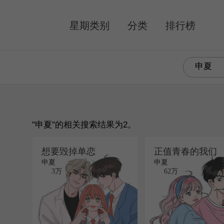
MENU
星期类别
分类
排行榜
"申夏"的相关搜索结果为2。
想要毁掉单恋
正值青春的我们
申夏
申夏
3万
62万