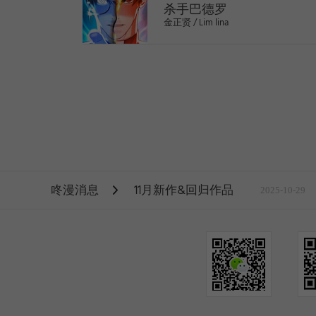
杀手巴德罗
金正贤 / Lim lina
>
咚漫消息
11月新作&回归作品
2025-10-29
1
2