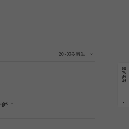
搜索
|
删
20~30岁男生
最近观看
的路上