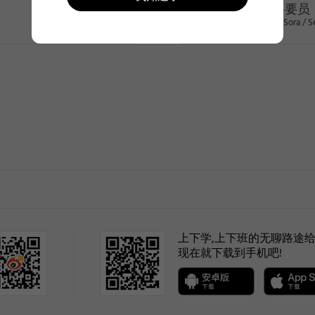
特聘要员
Kwon Sora / S
>
(selected)
1
上下学,上下班的无聊路途给
现在就下载到手机吧!
2