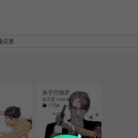
王
杀手巴德罗
金正贤 / Lim lina
57万