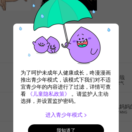
奇幻
年龄排行榜
奇幻
奇幻
为了呵护未成年人健康成长，咚漫漫画
非人哉
推出青少年模式，该模式下我们对不适
一汪空气
宜青少年的内容进行了过滤，详情可查
看
《儿童隐私政策》
。请监护人主动
治愈
选择，并设置监护密码。
去见妈妈
GOMYANG
like
进入青少年模式
少年
我知道了