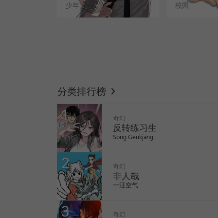
少年
校园
WEBTOON
分类排行榜
奇幻
反转练习生
Song Geukjang
奇幻
非人哉
一汪空气
like
like
奇幻