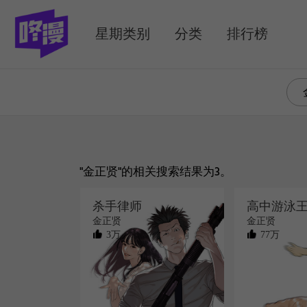
MENU
星期类别
分类
排行榜
"金正贤"的相关搜索结果为3。
杀手律师
高中游泳
金正贤
金正贤
3万
77万