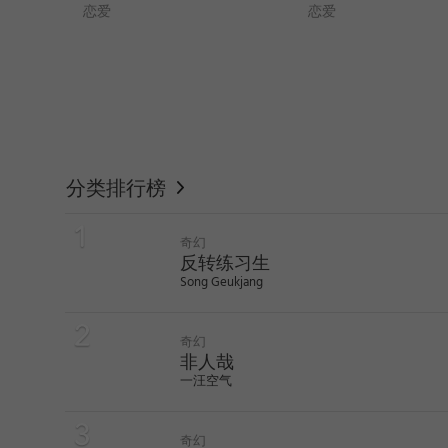
恋爱
恋爱
WEBTOON
分类排行榜
奇幻
反转练习生
Song Geukjang
奇幻
非人哉
一汪空气
like
like
奇幻