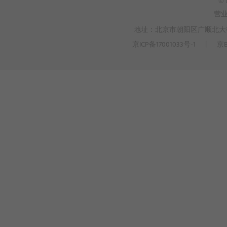
© 
营
地址：北京市朝阳区广顺北大街3
京ICP备17001033号-1
丨
京B
>
WEBTO