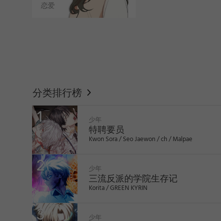
恋爱
WEBTOON
分类排行榜
少年
特聘要员
Kwon Sora / Seo Jaewon / ch / Malpae
少年
三流反派的学院生存记
Korita / GREEN KYRIN
like
少年