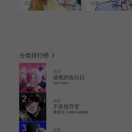
恋爱
恋爱
WEBTOON
分类排行榜
校园
该死的告白日
Lee Yeon
校园
不良指导官
蔡溶宅 / HAN GARAM
like
like
校园