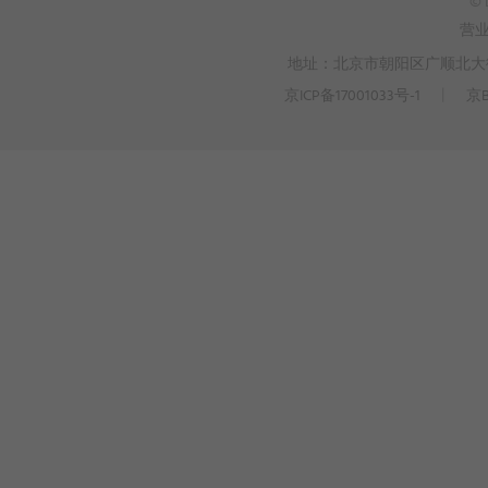
© 
营
地址：北京市朝阳区广顺北大街3
京ICP备17001033号-1
丨
京B
>
WEBTO