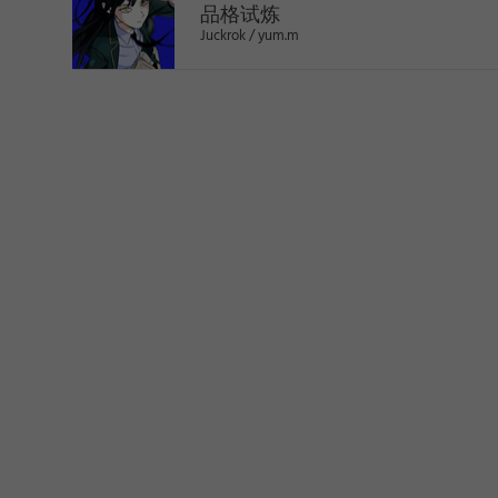
品格试炼
Juckrok / yum.m
>
1
2