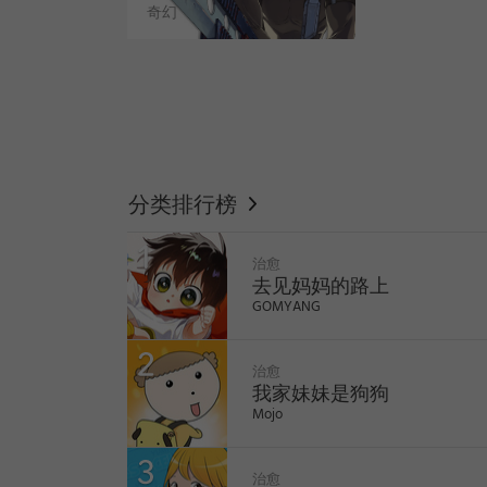
奇幻
WEBTOON
分类排行榜
治愈
去见妈妈的路上
GOMYANG
治愈
我家妹妹是狗狗
Mojo
like
治愈