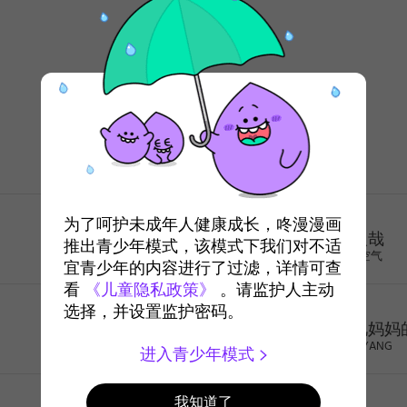
年龄排行榜
治愈
奇幻
为了呵护未成年人健康成长，咚漫漫画
非人哉
推出青少年模式，该模式下我们对不适
一汪空气
宜青少年的内容进行了过滤，详情可查
看
《儿童隐私政策》
。请监护人主动
治愈
选择，并设置监护密码。
去见妈妈
GOMYANG
进入青少年模式
少年
我知道了