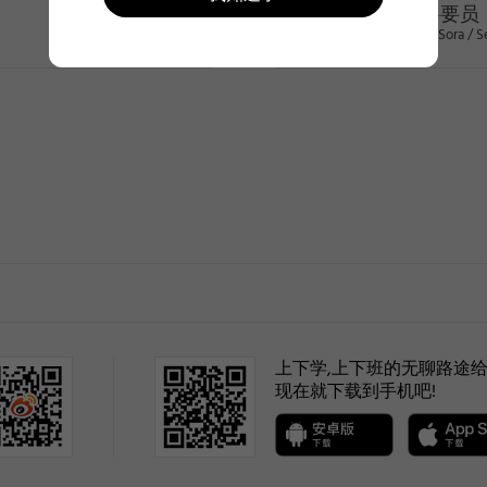
特聘要员
Kwon Sora / S
>
(selected)
1
上下学,上下班的无聊路途给
现在就下载到手机吧!
2