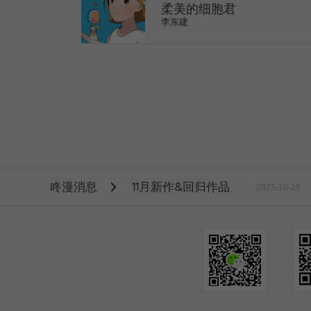
柔美的细胞君
李东建
>
咚漫消息
11月新作&回归作品
2025-10-29
1
2