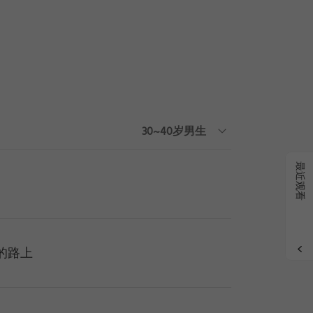
搜索
|
删
30~40岁男生
最近观看
的路上