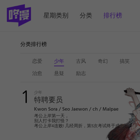
MENU
星期类别
分类
排行榜
(selected)
分类排行榜
恋爱
少年
古风
奇幻
搞笑
治愈
悬疑
励志
少
年
少年
特聘要员
Kwon Sora / Seo Jaewon / ch / Malpae
考公上岸第一天，
别人打卡我打怪？
考公上岸4连败! 几经周折，第5次考试终于成为环
境部特聘公职人员的韩峰。再见了，考试院! 拜拜
了，便利店的便当! 可成功上岸的喜悦还没维持多