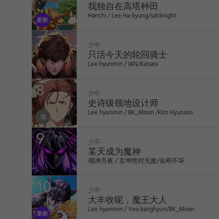
我独自在高塔种田
Hanchi / Lee Ha-kyung/sdcknight
2
少年
只活今天的轮回骑士
Lee hyunmin / IAN/Kanara
3
少年
史诗级领地设计师
Lee hyunmin / BK_Moon /Kim Hyunsoo
4
少年
某天成为魔神
僩㳞月夜 / 玄坤绝对无敌/金刚不坏
5
少年
大丰收呢，魔王大人
Lee hyunmin / Yeo kanghyun/BK_Moon