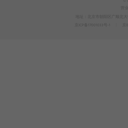
© 
营
地址：北京市朝阳区广顺北大街3
京ICP备17001033号-1
丨
京B
>
WEBTO