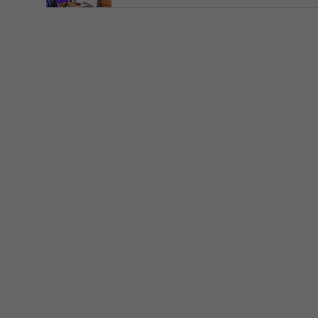
6
UP
7
8
COMPLETED
9
10