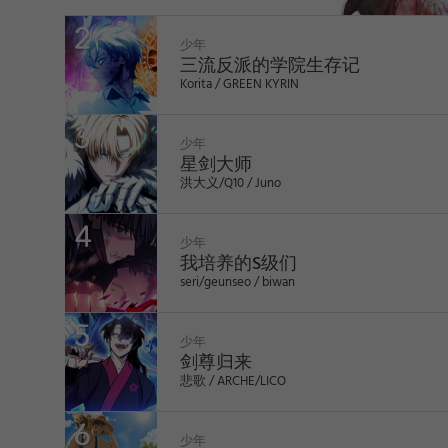
久，却发现这是需要冒生命危险的国家秘密任务?!
与黄沙一同出现在人间世界，杀人吃人的罗刹，并
与那些罗刹战斗的特聘公职人员! 韩峰出生入死的
少年
生活即将开启。
WEBTOON
三流反派的学院生存记
Korita / GREEN KYRIN
少年
星剑大师
洪大义/Q10 / Juno
少年
我培养的S级们
seri/geunseo / biwan
1
少年
剑尊归来
悲歌 / ARCHE/LICO
少年