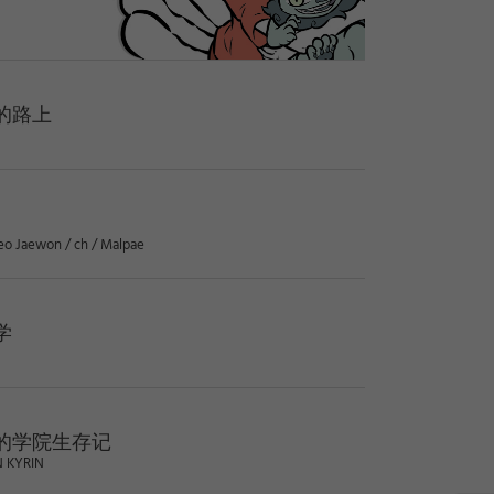
边有着神力的宅女、暖男、
演着生活中搞笑而怪诞的
搜索
|
的路上
eo Jaewon / ch / Malpae
学
的学院生存记
N KYRIN