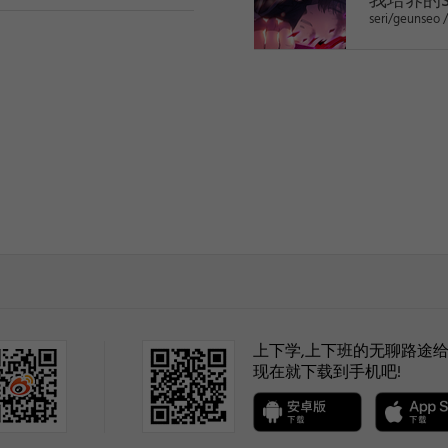
我培养的
seri/geunseo 
6
7
8
HIATUS
上下学,上下班的无聊路途给
9
现在就下载到手机吧!