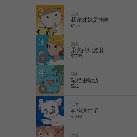
利最要好的朋友跟着妈妈一起离开后，小小的
一次对“妈妈”这个词有了实感，心中萌生小小
望…“或许我也可以找到妈妈？”
治愈
WEBTOON
我家妹妹是狗狗
Mojo
治愈
柔美的细胞君
李东建
治愈
猫猫虫咖波
亚拉
1
治愈
狗狗逃亡记
4TATO
治愈