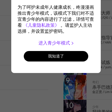
COMPLETED
为了呵护未成年人健康成长，咚漫漫画
少年
星剑大师
推出青少年模式，该模式下我们对不适
洪大义/Q10 / 
宜青少年的内容进行了过滤，详情可查
看
《儿童隐私政策》
。请监护人主动
2
选择，并设置监护密码。
校园
不良指导
COMPLETED
蔡溶宅 / HAN
进入青少年模式
3
我知道了
校园
品格试炼
HIATUS
Juckrok / yum
4
奇幻
杀手巴德
金正贤 / Lim li
5
少年