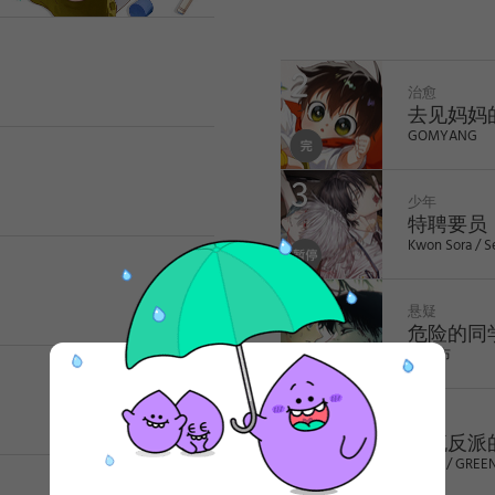
他第
世界中，成为了我们身
希
上班族、犬系男友……上
小故事。
治愈
去见妈妈
GOMYANG
少年
特聘要员
Kwon Sora / S
悬疑
危险的同
苏里布
1
少年
三流反派
Korita / GREE