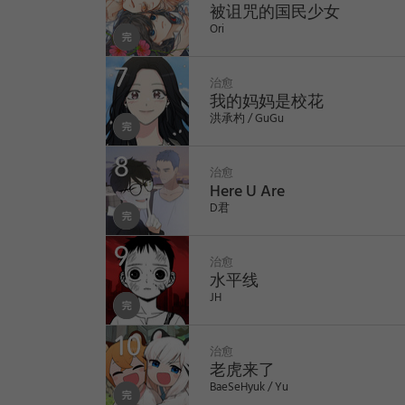
被诅咒的国民少女
Ori
2
治愈
我的妈妈是校花
洪承杓 / GuGu
3
治愈
Here U Are
COMPLETED
D君
4
治愈
水平线
COMPLETED
JH
5
治愈
老虎来了
BaeSeHyuk / Yu