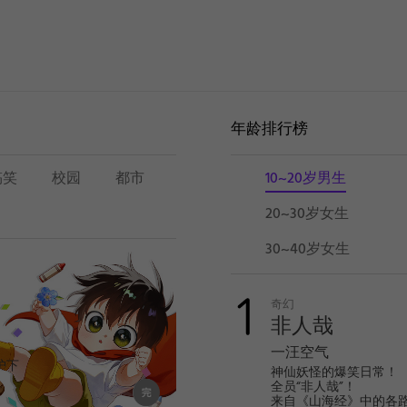
年龄排行榜
搞笑
校园
都市
10~20岁男生
20~30岁女生
30~40岁女生
10~20
岁
奇幻
非人哉
男
生
一汪空气
护下
神仙妖怪的爆笑日常！
同
全员“非人哉”！
和莫
来自《山海经》中的各