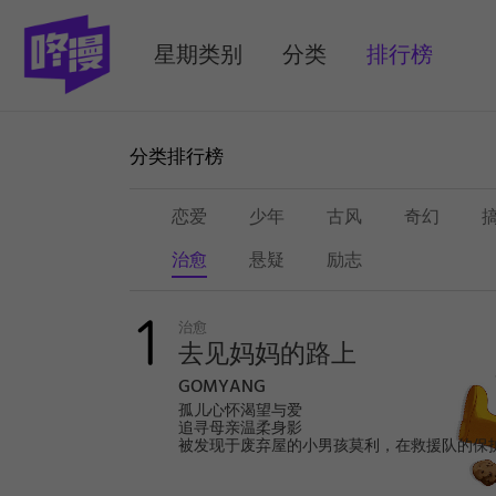
MENU
星期类别
分类
排行榜
(selected)
分类排行榜
恋爱
少年
古风
奇幻
治愈
悬疑
励志
治
愈
治愈
去见妈妈的路上
GOMYANG
孤儿心怀渴望与爱
追寻母亲温柔身影
被发现于废弃屋的小男孩莫利，在救援队的保
醒来。适应陌生生活的过程中，他认识了很多
伴，还得到了“资助人”的关心和爱。某一天，